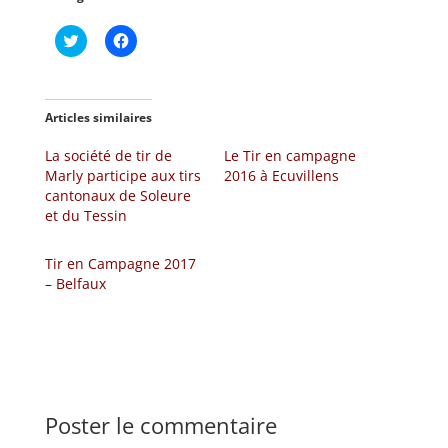
C
C
l
l
i
i
q
q
u
u
e
e
z
z
Articles similaires
p
p
o
o
La société de tir de
u
u
Le Tir en campagne
r
r
Marly participe aux tirs
2016 à Ecuvillens
p
p
a
a
cantonaux de Soleure
r
r
et du Tessin
t
t
a
a
g
g
e
e
Tir en Campagne 2017
r
r
– Belfaux
s
s
u
u
r
r
T
F
w
a
i
c
t
e
t
b
e
o
r
o
(
k
Poster le commentaire
o
(
u
o