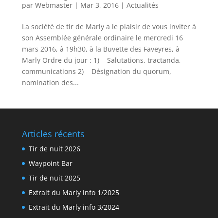
par
Webmaster
|
Mar 3, 2016
|
Actualités
La société de tir de Marly a le plaisir de vous inviter à
son Assemblée générale ordinaire le mercredi 16
mars 2016, à 19h30, à la Buvette des Faveyres, à
Marly Ordre du jour : 1) Salutations, tractanda,
communications 2) Désignation du quorum,
nomination des...
Articles récents
Tir de nuit 2026
Waypoint Bar
Tir de nuit 2025
Extrait du Marly info 1/2025
Extrait du Marly info 3/2024