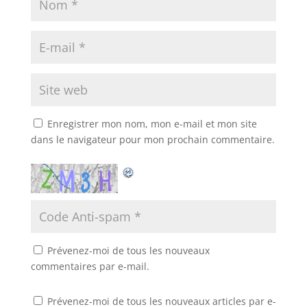
e
r
d
e
a
d
n
a
s
n
u
s
n
u
e
n
n
e
o
n
u
o
v
u
e
v
l
e
Enregistrer mon nom, mon e-mail et mon site
l
l
e
l
dans le navigateur pour mon prochain commentaire.
f
e
e
f
n
e
ê
n
t
ê
r
t
e
r
)
e
)
Prévenez-moi de tous les nouveaux
commentaires par e-mail.
Prévenez-moi de tous les nouveaux articles par e-